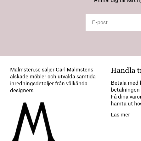
Anmäl dig till vårt 
Handla t
Malmsten.se säljer Carl Malmstens
älskade möbler och utvalda samtida
Betala med k
inredningsdetaljer från välkända
betalningen 
designers.
Få dina varor
hämta ut ho
Läs mer