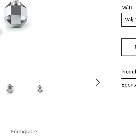
Mått
Lj
-
Produ
Egens
Formgivare