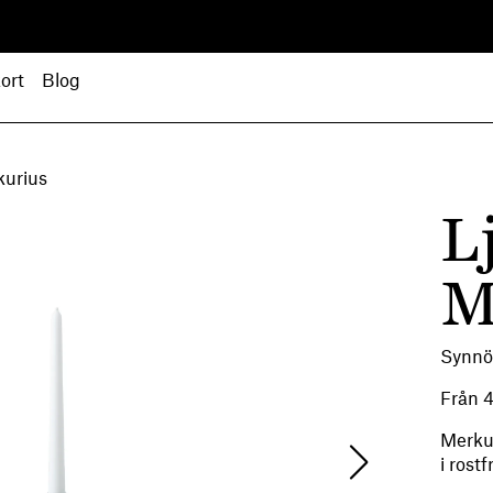
ort
Blog
kurius
L
M
Synnö
Från
Merkur
i rost