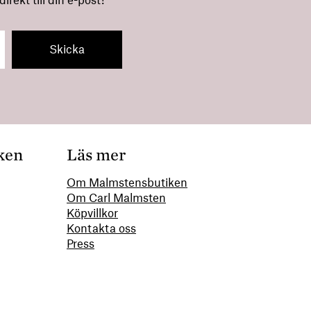
rekt till din e-post!
ken
Läs mer
Om Malmstensbutiken
Om Carl Malmsten
00
Köpvillkor
Kontakta oss
Press