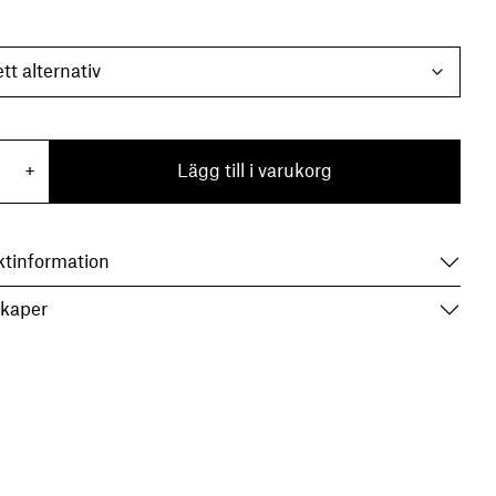
usstake Merkurius mängd
+
Lägg till i varukorg
ktinformation
kaper