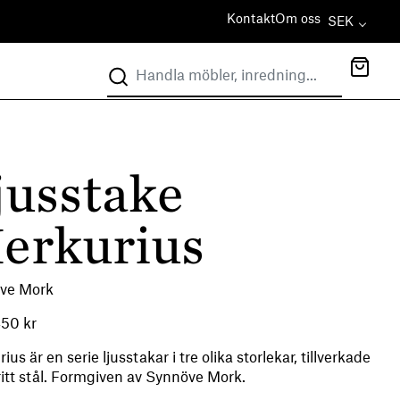
Kontakt
Om oss
SEK
jusstake
erkurius
ve Mork
450
kr
ius är en serie ljusstakar i tre olika storlekar, tillverkade
fritt stål. Formgiven av Synnöve Mork.