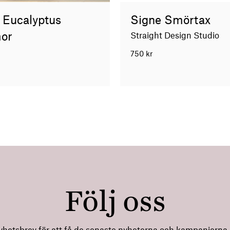
s Eucalyptus
Signe Smörtax
mor
Straight Design Studio
750
kr
Följ oss