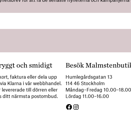
nyhetsbrev för att få de senaste nyheterna och kampanjerna di
ryggt och smidigt
Besök Malmstenbuti
ort, faktura eller dela upp
Humlegårdsgatan 13
via Klarna i vår webbhandel.
114 46 Stockholm
 levererade till dörren eller
Måndag–Fredag 10.00–18.
s ditt närmsta postombud.
Lördag 11.00–16.00
Facebook
Instagram