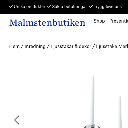
Skip to content
Unika produkter
Säkra betalningar
Trygg leverans
Malmstenbutiken
Shop
Presentk
Main Navigation
Hem
/
Inredning
/
Ljusstakar & dekor
/ Ljusstake Mer