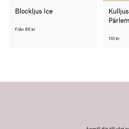
Kullju
Blockljus Ice
Pärle
Från
80
kr
110
kr