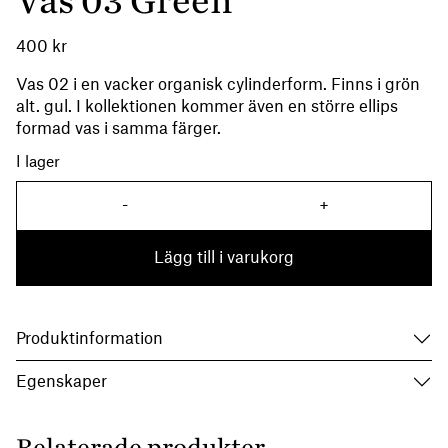
Vas 03 Green
400
kr
Vas 02 i en vacker organisk cylinderform. Finns i grön
alt. gul. I kollektionen kommer även en större ellips
formad vas i samma färger.
I lager
-
+
Vas 03 Green mängd
Lägg till i varukorg
Produktinformation
Egenskaper
Relaterade produkter