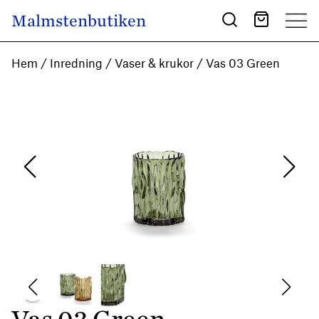
Skip to content
Malmstenbutiken
Main Navigation
Hem
/
Inredning
/
Vaser & krukor
/ Vas 03 Green