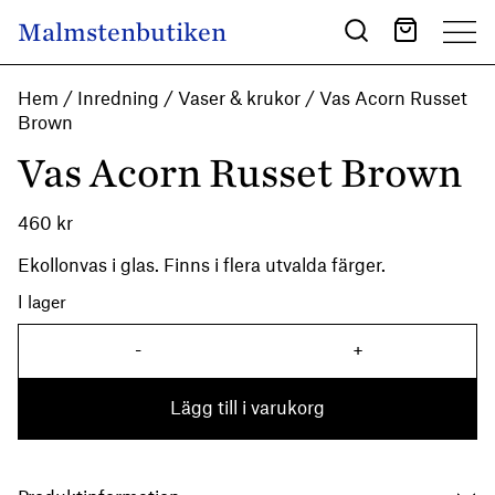
Skip to content
Malmstenbutiken
Main Navigation
Hem
/
Inredning
/
Vaser & krukor
/ Vas Acorn Russet
Brown
Vas Acorn Russet Brown
460
kr
Ekollonvas i glas. Finns i flera utvalda färger.
I lager
-
+
Vas Acorn Russet Brown mä
Lägg till i varukorg