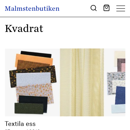
Skip to content
Malmstenbutiken
Main Navigation
Kvadrat
Textila ess