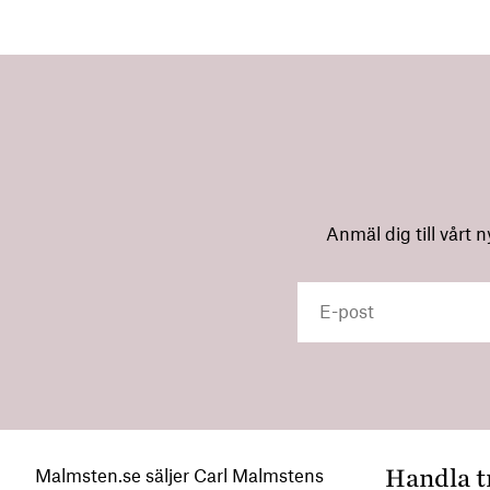
Anmäl dig till vårt 
Handla t
Malmsten.se säljer Carl Malmstens