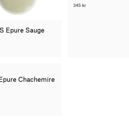
345
kr
k S Epure Sauge
Epure Chachemire