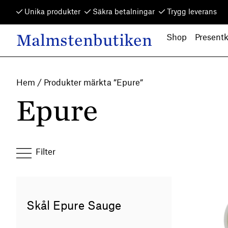
Skip to content
Unika produkter
Säkra betalningar
Trygg leverans
Malmstenbutiken
Shop
Presentk
Main Navigation
Hem
/ Produkter märkta ”Epure”
Epure
Filter
Skål Epure Sauge