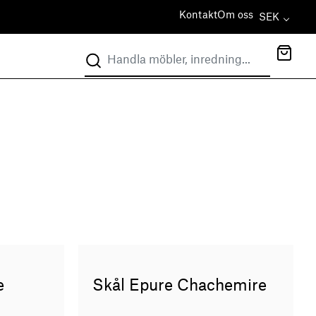
Kontakt
Om oss
SEK
e
Skål Epure Chachemire