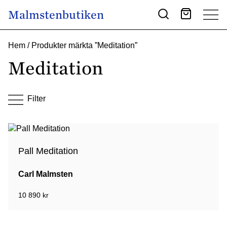
Skip to content
Malmstenbutiken
Main Navigation
Hem
/ Produkter märkta ”Meditation”
Meditation
Filter
Pall Meditation
Carl Malmsten
10 890
kr