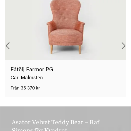
Fåtölj Farmor PG
Carl Malmsten
Från
36 370
kr
Asator Velvet Teddy Bear – Raf
Simons för Kvadrat